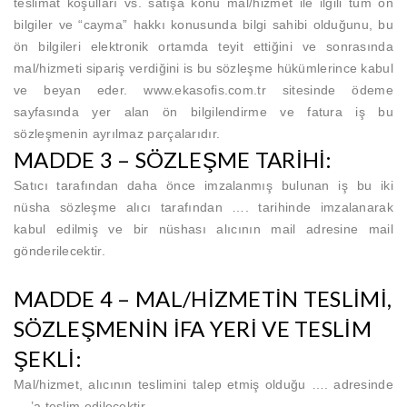
teslimat koşulları vs. satışa konu mal/hizmet ile ilgili tüm ön
bilgiler ve “cayma” hakkı konusunda bilgi sahibi olduğunu, bu
ön bilgileri elektronik ortamda teyit ettiğini ve sonrasında
mal/hizmeti sipariş verdiğini is bu sözleşme hükümlerince kabul
ve beyan eder. www.
ekasofis.com.tr
sitesinde ödeme
sayfasında yer alan ön bilgilendirme ve fatura iş bu
sözleşmenin ayrılmaz parçalarıdır.
MADDE 3 – SÖZLEŞME TARİHİ:
Satıcı tarafından daha önce imzalanmış bulunan iş bu iki
nüsha sözleşme alıcı tarafından …. tarihinde imzalanarak
kabul edilmiş ve bir nüshası alıcının mail adresine mail
gönderilecektir.
MADDE 4 – MAL/HİZMETİN TESLİMİ,
SÖZLEŞMENİN İFA YERİ VE TESLİM
ŞEKLİ:
Mal/hizmet, alıcının teslimini talep etmiş olduğu …. adresinde
….’a teslim edilecektir.