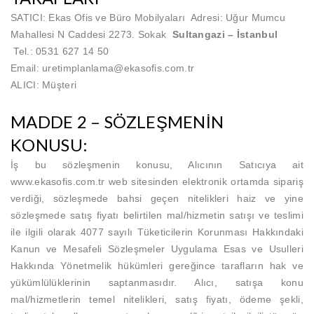
SATICI: Ekas Ofis ve Büro Mobilyaları Adresi: Uğur Mumcu
Mahallesi N Caddesi 2273. Sokak
Sultangazi
– İstanbul
Tel.:
0531 627 14 50
Email: uretimplanlama@ekasofis.com.tr
ALICI: Müşteri
MADDE 2 – SÖZLEŞMENİN
KONUSU:
İş bu sözleşmenin konusu, Alıcının Satıcıya ait
www.
ekasofis.com.tr
web sitesinden elektronik ortamda sipariş
verdiği, sözleşmede bahsi geçen nitelikleri haiz ve yine
sözleşmede satış fiyatı belirtilen mal/hizmetin satışı ve teslimi
ile ilgili olarak 4077 sayılı Tüketicilerin Korunması Hakkındaki
Kanun ve Mesafeli Sözleşmeler Uygulama Esas ve Usulleri
Hakkında Yönetmelik hükümleri gereğince tarafların hak ve
yükümlülüklerinin saptanmasıdır. Alıcı, satışa konu
mal/hizmetlerin temel nitelikleri, satış fiyatı, ödeme şekli,