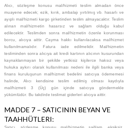
Alıcı, sözleşme konusu mal/hizmeti teslim almadan önce
muayene edecek; ezik, kırık, ambalajı yırtılmış vb. hasarlı ve
ayıplı mal/hizmeti kargo şirketinden teslim almayacaktır. Teslim
alınan mal/hizmetin hasarsız ve sağlam olduğu kabul
edilecektir. Teslimden sonra mal/hizmetin özenle korunması
borcu, alıcıya aittir. Cayma hakkı kullanılacaksa mal/hizmet
kullanılmamalıdır. Fatura iade edilmelidir. Mal/hizmetin
tesliminden sonra alıcıya ait kredi kartının alıcının kusurundan
kaynaklanmayan bir şekilde yetkisiz kişilerce haksız veya
hukuka aykırı olarak kullanılması nedeni ile ilgili banka veya
finans kuruluşunun mal/hizmet bedelini satıcıya ödememesi
halinde, Alıcı kendisine teslim edilmiş olması kaydıyla
mal/hizmeti 3 (Üç) gün içinde satıcıya göndermekle
yükümlüdür. Bu takdirde teslimat giderleri alıcıya aittir.
MADDE 7 – SATICININ BEYAN VE
TAAHHÜTLERI:
Satıcı, sözleşme konusu mal/hizmetin sağlam, eksiksiz,