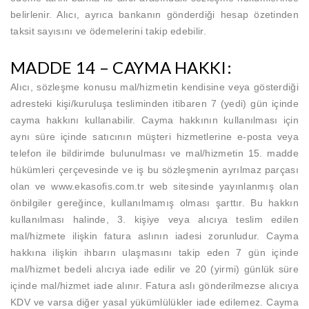
belirlenir. Alıcı, ayrıca bankanın gönderdiği hesap özetinden
taksit sayısını ve ödemelerini takip edebilir.
MADDE 14 – CAYMA HAKKI:
Alıcı, sözleşme konusu mal/hizmetin kendisine veya gösterdiği
adresteki kişi/kuruluşa tesliminden itibaren 7 (yedi) gün içinde
cayma hakkını kullanabilir. Cayma hakkının kullanılması için
aynı süre içinde satıcının müşteri hizmetlerine e-posta veya
telefon ile bildirimde bulunulması ve mal/hizmetin 15. madde
hükümleri çerçevesinde ve iş bu sözleşmenin ayrılmaz parçası
olan ve www.
ekasofis.com.tr
web sitesinde yayınlanmış olan
önbilgiler gereğince, kullanılmamış olması şarttır. Bu hakkın
kullanılması halinde, 3. kişiye veya alıcıya teslim edilen
mal/hizmete ilişkin fatura aslının iadesi zorunludur. Cayma
hakkına ilişkin ihbarın ulaşmasını takip eden 7 gün içinde
mal/hizmet bedeli alıcıya iade edilir ve 20 (yirmi) günlük süre
içinde mal/hizmet iade alınır. Fatura aslı gönderilmezse alıcıya
KDV ve varsa diğer yasal yükümlülükler iade edilemez. Cayma