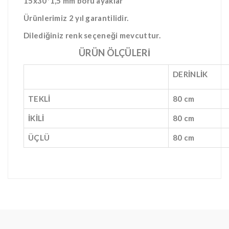
15x30*1,5 mm boru ayaklar
Ürünlerimiz 2 yıl garantilidir.
Dilediğiniz renk seçeneği mevcuttur.
ÜRÜN ÖLÇÜLERİ
DERİNLİK
TEKLİ
80 cm
İKİLİ
80 cm
ÜÇLÜ
80 cm