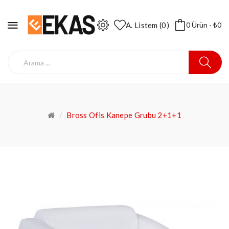
A. Listem (0)
0 Ürün - ₺0
Bross Ofis Kanepe Grubu 2+1+1