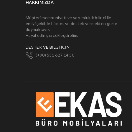
HAKKIMIZDA
Müşteri memnuniyeti ve sorumluluk bilinci ile
en iyi şekilde hizmet ve destek vermekten gurur
duymaktayız.
Hayal edin gerçekleştirelim.
DESTEK VE BİLGİ İÇİN
(+90) 531 627 14 50