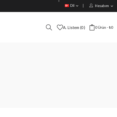
Dil
Hesabım
A. Listem (0)
0 Ürün - ₺0