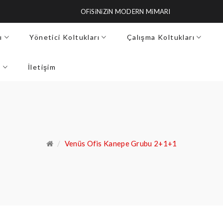
OFiSiNiZiN MODERN MiMARI
ı
Yönetici Koltukları
Çalışma Koltukları
ı
İletişim
Venüs Ofis Kanepe Grubu 2+1+1