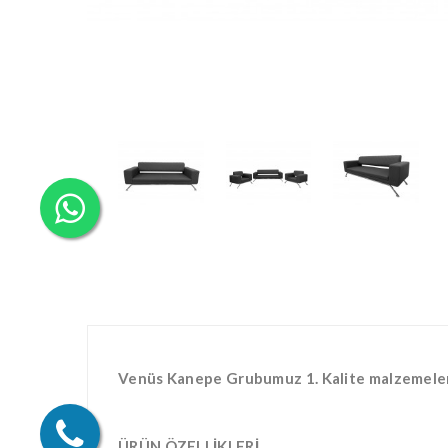
Venüs Kanepe Grubumuz 1. Kalite malzemeler il
ÜRÜN ÖZELLİKLERİ