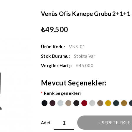
Venüs Ofis Kanepe Grubu 2+1+1
₺49.500
Ürün Kodu:
VNS-01
Stok Durumu:
Stokta Var
Vergiler Hariç:
₺45.000
Mevcut Seçenekler:
Renk Seçenekleri
SEPETE EKLE
Adet